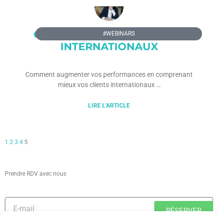
COMPRENDRE VOS CLIENTS
#WEBINARS
INTERNATIONAUX
Comment augmenter vos performances en comprenant
mieux vos clients internationaux
LIRE L'ARTICLE
1
2
3
4
5
Prendre RDV avec nous
RÉSERVER