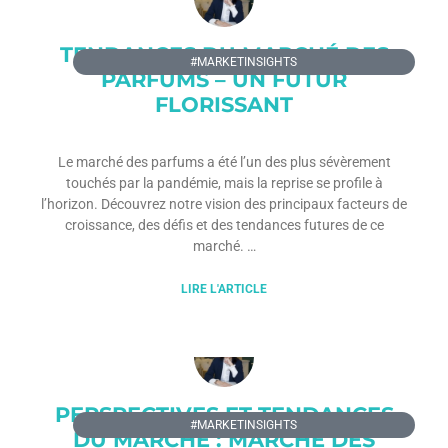
TENDANCES DU MARCHÉ DES
#MARKETINSIGHTS
PARFUMS – UN FUTUR
FLORISSANT
Le marché des parfums a été l’un des plus sévèrement
touchés par la pandémie, mais la reprise se profile à
l’horizon. Découvrez notre vision des principaux facteurs de
croissance, des défis et des tendances futures de ce
marché.
LIRE L'ARTICLE
PERSPECTIVES ET TENDANCES
#MARKETINSIGHTS
DU MARCHÉ : MARCHÉ DES