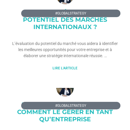
COMMENT ÉVALUER LE
#GLOBALSTRATEGY
POTENTIEL DES MARCHÉS
INTERNATIONAUX ?
L’évaluation du potentiel du marché vous aidera à identifier
les meilleures opportunités pour votre entreprise et à
élaborer une stratégie internationale réussie.
LIRE L'ARTICLE
LE RISQUE DES DEVISES ET
#GLOBALSTRATEGY
COMMENT LE GÉRER EN TANT
QU’ENTREPRISE